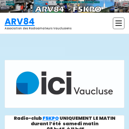
Aller
au
contenu
ARV84
Association des Radioamateurs Vauclusiens
Radio-club
F5KPO
UNIQUEMENT LE MATIN
durant l’été samedi matin