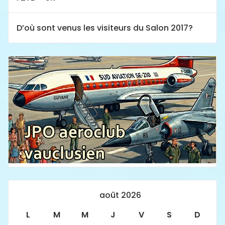
D’où sont venus les visiteurs du Salon 2017?
août 2026
L
M
M
J
V
S
D