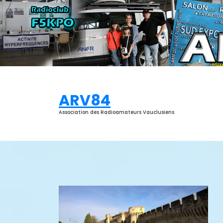
Aller
au
contenu
ARV84
Association des Radioamateurs Vauclusiens