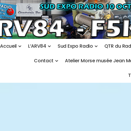
A
c
c
u
e
i
l
L
’
A
R
V
8
4
S
u
d
E
x
p
o
R
a
d
i
o
Q
T
R
d
u
R
a
C
o
n
t
a
c
t
A
t
e
l
i
e
r
M
o
r
s
e
m
u
s
é
e
J
e
a
n
M