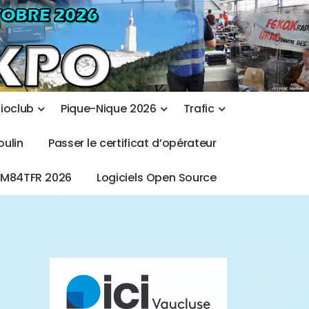
d
i
o
c
l
u
b
P
i
q
u
e
-
N
i
q
u
e
2
0
2
6
T
r
a
f
i
c
o
u
l
i
n
P
a
s
s
e
r
l
e
c
e
r
t
i
f
i
c
a
t
d
’
o
p
é
r
a
t
e
u
r
T
M
8
4
T
F
R
2
0
2
6
L
o
g
i
c
i
e
l
s
O
p
e
n
S
o
u
r
c
e