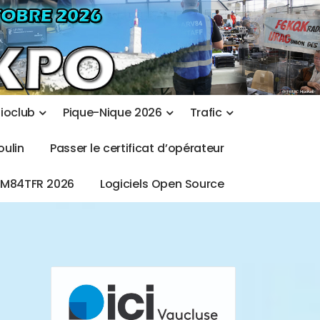
d
i
o
c
l
u
b
P
i
q
u
e
-
N
i
q
u
e
2
0
2
6
T
r
a
f
i
c
o
u
l
i
n
P
a
s
s
e
r
l
e
c
e
r
t
i
f
i
c
a
t
d
’
o
p
é
r
a
t
e
u
r
T
M
8
4
T
F
R
2
0
2
6
L
o
g
i
c
i
e
l
s
O
p
e
n
S
o
u
r
c
e