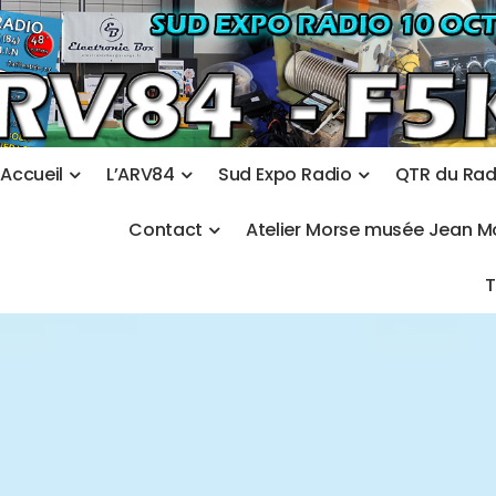
A
c
c
u
e
i
l
L
’
A
R
V
8
4
S
u
d
E
x
p
o
R
a
d
i
o
Q
T
R
d
u
R
a
C
o
n
t
a
c
t
A
t
e
l
i
e
r
M
o
r
s
e
m
u
s
é
e
J
e
a
n
M