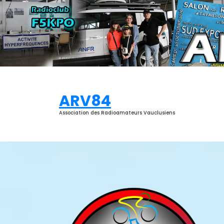
Aller
au
contenu
ARV84
Association des Radioamateurs Vauclusiens