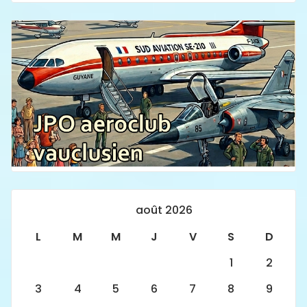
août 2026
L
M
M
J
V
S
D
1
2
3
4
5
6
7
8
9