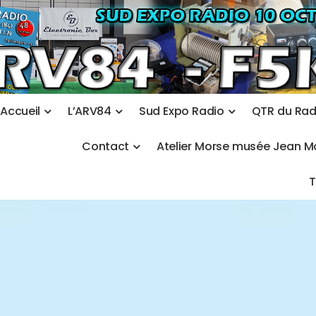
A
c
c
u
e
i
l
L
’
A
R
V
8
4
S
u
d
E
x
p
o
R
a
d
i
o
Q
T
R
d
u
R
a
C
o
n
t
a
c
t
A
t
e
l
i
e
r
M
o
r
s
e
m
u
s
é
e
J
e
a
n
M