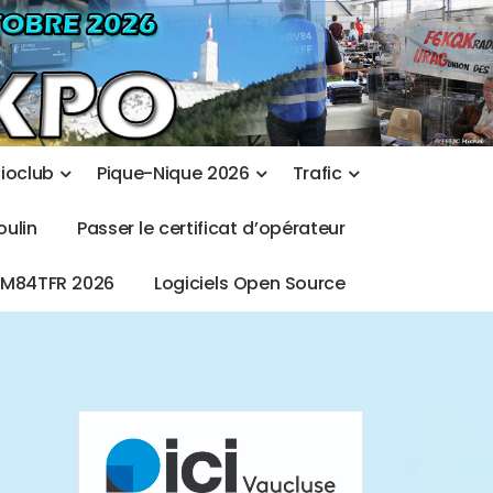
d
i
o
c
l
u
b
P
i
q
u
e
-
N
i
q
u
e
2
0
2
6
T
r
a
f
i
c
o
u
l
i
n
P
a
s
s
e
r
l
e
c
e
r
t
i
f
i
c
a
t
d
’
o
p
é
r
a
t
e
u
r
T
M
8
4
T
F
R
2
0
2
6
L
o
g
i
c
i
e
l
s
O
p
e
n
S
o
u
r
c
e