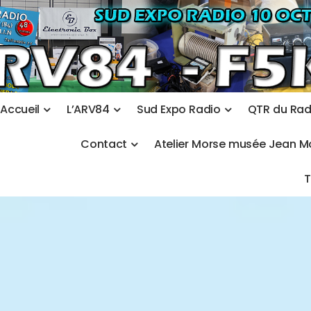
A
c
c
u
e
i
l
L
’
A
R
V
8
4
S
u
d
E
x
p
o
R
a
d
i
o
Q
T
R
d
u
R
a
C
o
n
t
a
c
t
A
t
e
l
i
e
r
M
o
r
s
e
m
u
s
é
e
J
e
a
n
M