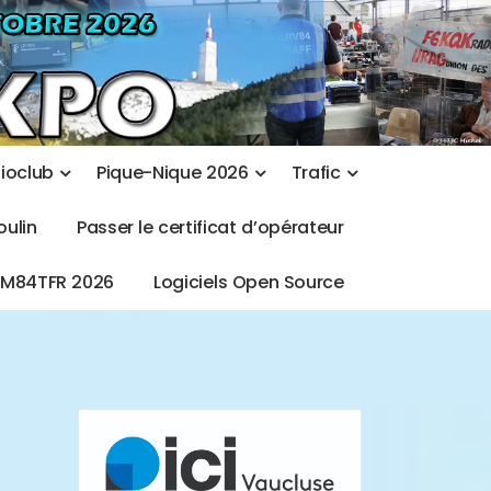
d
i
o
c
l
u
b
P
i
q
u
e
-
N
i
q
u
e
2
0
2
6
T
r
a
f
i
c
o
u
l
i
n
P
a
s
s
e
r
l
e
c
e
r
t
i
f
i
c
a
t
d
’
o
p
é
r
a
t
e
u
r
T
M
8
4
T
F
R
2
0
2
6
L
o
g
i
c
i
e
l
s
O
p
e
n
S
o
u
r
c
e