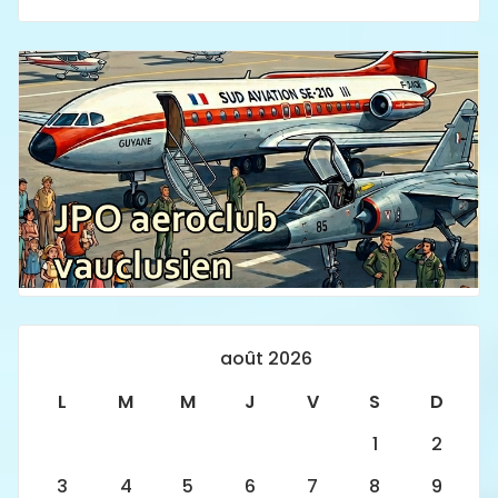
août 2026
L
M
M
J
V
S
D
1
2
3
4
5
6
7
8
9