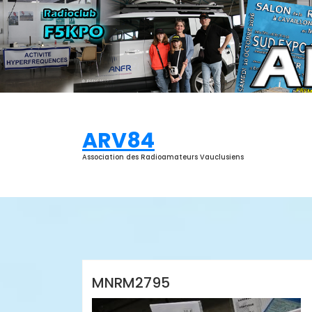
Aller
au
contenu
ARV84
Association des Radioamateurs Vauclusiens
Thierry Luban
MNRM2795