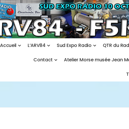
A
c
c
u
e
i
l
L
’
A
R
V
8
4
S
u
d
E
x
p
o
R
a
d
i
o
Q
T
R
d
u
R
a
C
o
n
t
a
c
t
A
t
e
l
i
e
r
M
o
r
s
e
m
u
s
é
e
J
e
a
n
M