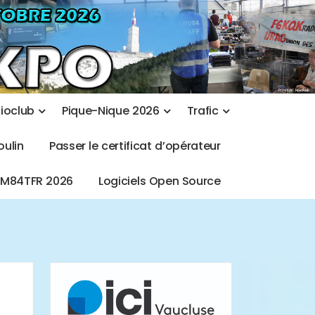
d
i
o
c
l
u
b
P
i
q
u
e
-
N
i
q
u
e
2
0
2
6
T
r
a
f
i
c
o
u
l
i
n
P
a
s
s
e
r
l
e
c
e
r
t
i
f
i
c
a
t
d
’
o
p
é
r
a
t
e
u
r
T
M
8
4
T
F
R
2
0
2
6
L
o
g
i
c
i
e
l
s
O
p
e
n
S
o
u
r
c
e